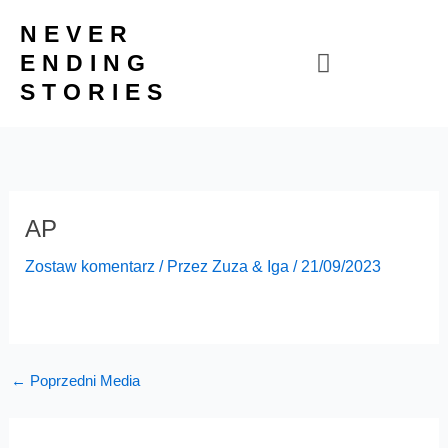
Przejdź
NEVER
do
ENDING
treści
STORIES
AP
Zostaw komentarz
/ Przez
Zuza & Iga
/
21/09/2023
←
Poprzedni Media