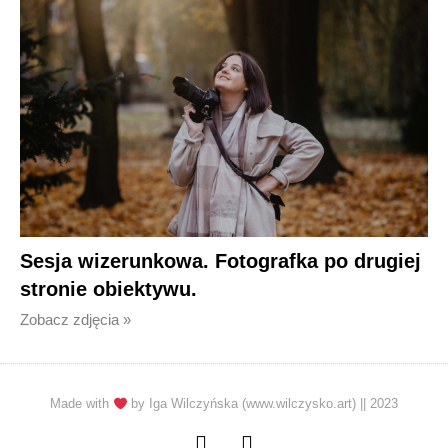
Sesja wizerunkowa. Fotografka po drugiej
stronie obiektywu.
Zobacz zdjęcia »
Made with
by Iga Wilczyńska (www.wilczysko.art) || 2023
I
F