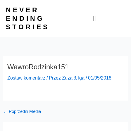
Przejdź
NEVER
do
ENDING
treści
STORIES
WawroRodzinka151
Zostaw komentarz
/ Przez
Zuza & Iga
/
01/05/2018
←
Poprzedni Media