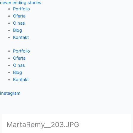
never ending stories
Przejdź
Portfolio
do
Oferta
treści
O nas
Blog
Kontakt
Portfolio
Oferta
O nas
Blog
Kontakt
Instagram
MartaRemy__203.JPG