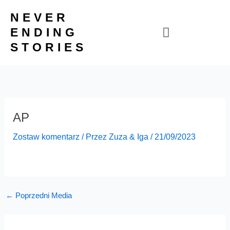
Przejdź
NEVER
do
ENDING
treści
STORIES
AP
Zostaw komentarz
/ Przez
Zuza & Iga
/
21/09/2023
←
Poprzedni Media