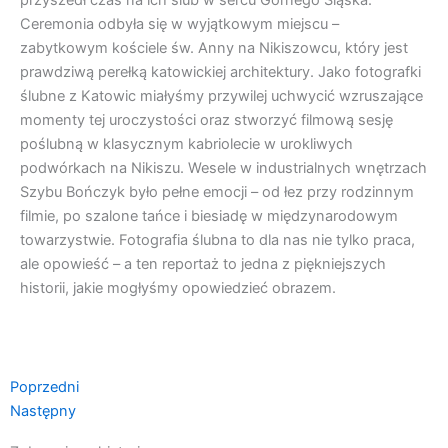
Ceremonia odbyła się w wyjątkowym miejscu –
zabytkowym kościele św. Anny na Nikiszowcu, który jest
prawdziwą perełką katowickiej architektury. Jako fotografki
ślubne z Katowic miałyśmy przywilej uchwycić wzruszające
momenty tej uroczystości oraz stworzyć filmową sesję
poślubną w klasycznym kabriolecie w urokliwych
podwórkach na Nikiszu. Wesele w industrialnych wnętrzach
Szybu Bończyk było pełne emocji – od łez przy rodzinnym
filmie, po szalone tańce i biesiadę w międzynarodowym
towarzystwie. Fotografia ślubna to dla nas nie tylko praca,
ale opowieść – a ten reportaż to jedna z piękniejszych
historii, jakie mogłyśmy opowiedzieć obrazem.
Prev
Następny
Poprzedni
Następny