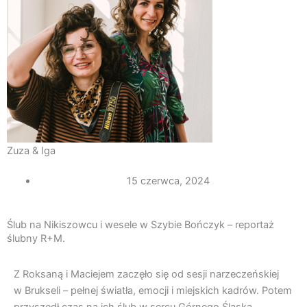
Zuza & Iga
15 czerwca, 2024
Ślub na Nikiszowcu i wesele w Szybie Bończyk – reportaż
ślubny R+M.
Z Roksaną i Maciejem zaczęło się od sesji narzeczeńskiej
w Brukseli – pełnej światła, emocji i miejskich kadrów. Potem
przyszedł czas na ich ślub w sercu Górnego Śląska.