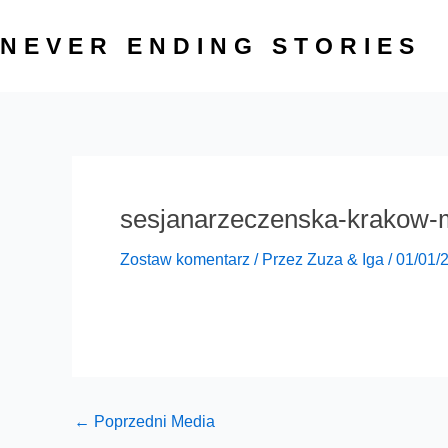
Przejdź
do
NEVER ENDING STORIES
treści
sesjanarzeczenska-krakow-m
Zostaw komentarz
/ Przez
Zuza & Iga
/
01/01/
←
Poprzedni Media