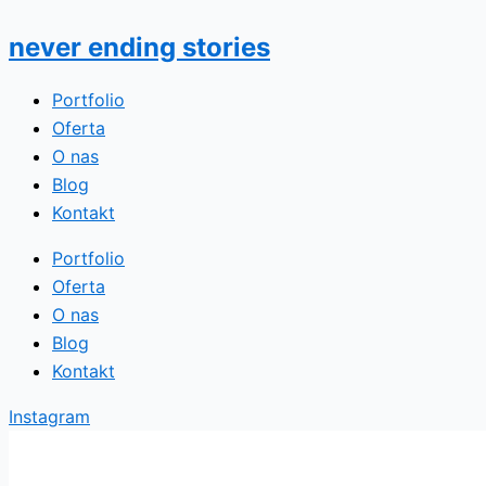
Przejdź
Nazwa*
E-
do
mail*
never ending stories
treści
Portfolio
Oferta
O nas
Blog
Kontakt
Portfolio
Oferta
O nas
Blog
Kontakt
Instagram