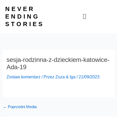
Przejdź
NEVER
do
ENDING
treści
STORIES
sesja-rodzinna-z-dzieckiem-katowice-
Ada-19
Zostaw komentarz
/ Przez
Zuza & Iga
/
21/09/2023
←
Poprzedni Media