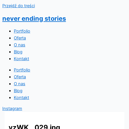
Przejdź do treści
never ending stories
Portfolio
Oferta
O nas
Blog
Kontakt
Portfolio
Oferta
O nas
Blog
Kontakt
Instagram
yzWK__029.jpg