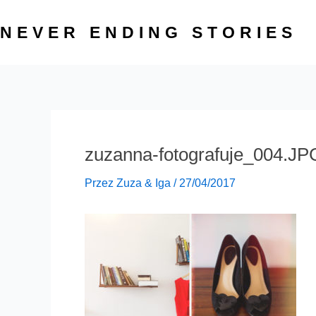
Przejdź
do
NEVER ENDING STORIES
treści
zuzanna-fotografuje_004.JP
Przez
Zuza & Iga
/
27/04/2017