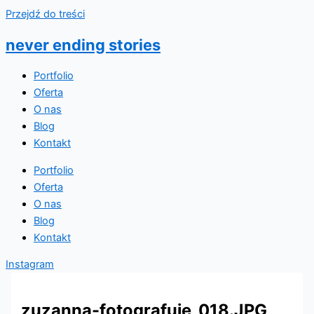
Przejdź do treści
never ending stories
Portfolio
Oferta
O nas
Blog
Kontakt
Portfolio
Oferta
O nas
Blog
Kontakt
Instagram
zuzanna-fotografuje_018.JPG