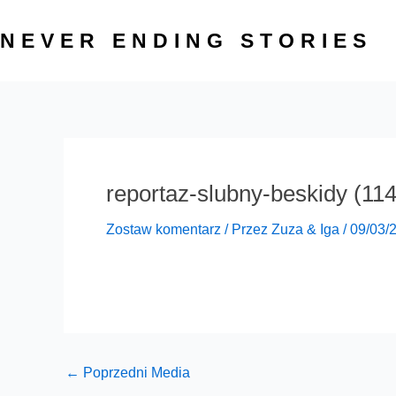
Przejdź
do
NEVER ENDING STORIES
treści
reportaz-slubny-beskidy (114
Zostaw komentarz
/ Przez
Zuza & Iga
/
09/03/
←
Poprzedni Media