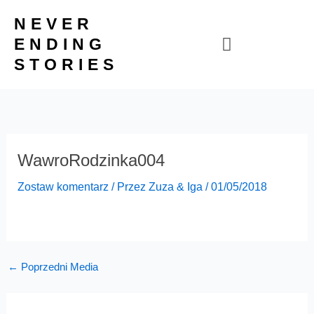
Przejdź
NEVER
do
ENDING
treści
STORIES
WawroRodzinka004
Zostaw komentarz
/ Przez
Zuza & Iga
/
01/05/2018
←
Poprzedni Media