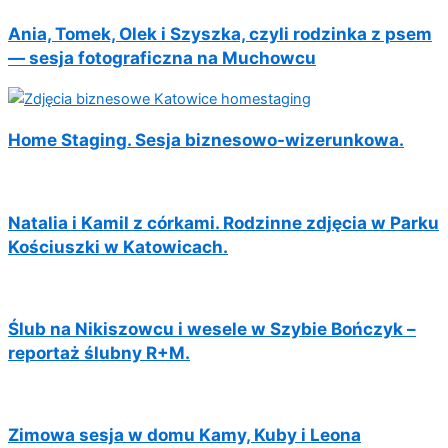
Ania, Tomek, Olek i Szyszka, czyli rodzinka z psem
— sesja fotograficzna na Muchowcu
Home Staging. Sesja biznesowo-wizerunkowa.
Natalia i Kamil z córkami. Rodzinne zdjęcia w Parku
Kościuszki w Katowicach.
Ślub na Nikiszowcu i wesele w Szybie Bończyk –
reportaż ślubny R+M.
Zimowa sesja w domu Kamy, Kuby i Leona