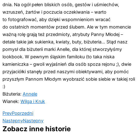
dnia. Na ogół pełen bliskich osób, gestów i uśmiechów,
wzruszeń, żartów i poczucia oczekiwania – warto
to fotografować, aby dzięki wspomnieniom wracać
do ostatnich momentów przed ślubem. Ale w tym momencie
ważną rolę grają też przedmioty, atrybuty Panny Młodej –
detale takie jak sukienka, kwiaty, buty, biżuteria… Stąd nasz
pomysł dla biżuterii marki Anelle, dla której stworzyłyśmy
lookbook. W pewnym śląskim familoku (to taka niska
kamieniczka – gwoli wyjaśnień dla osób spoza rejonu ;), dwie
przyjaciółki stanęły przed naszymi obiektywami, aby pomóc
przyszłym Pannom Młodym wyobrazić sobie siebie w takiej roli
:)
Biżuteria:
Annele
Wianek:
Wilga i Kruk
Prev
Poprzedni
Następny
Następny
Zobacz inne historie