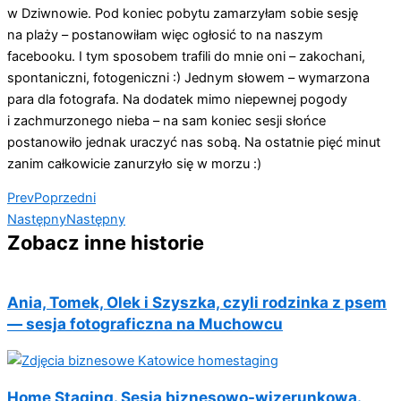
w Dziwnowie. Pod koniec pobytu zamarzyłam sobie sesję
na plaży – postanowiłam więc ogłosić to na naszym
facebooku. I tym sposobem trafili do mnie oni – zakochani,
spontaniczni, fotogeniczni :) Jednym słowem – wymarzona
para dla fotografa. Na dodatek mimo niepewnej pogody
i zachmurzonego nieba – na sam koniec sesji słońce
postanowiło jednak uraczyć nas sobą. Na ostatnie pięć minut
zanim całkowicie zanurzyło się w morzu :)
Prev
Poprzedni
Następny
Następny
Zobacz inne historie
Ania, Tomek, Olek i Szyszka, czyli rodzinka z psem
— sesja fotograficzna na Muchowcu
Home Staging. Sesja biznesowo-wizerunkowa.