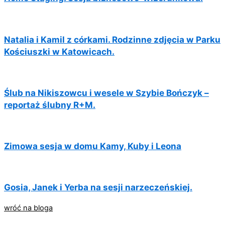
Natalia i Kamil z córkami. Rodzinne zdjęcia w Parku
Kościuszki w Katowicach.
Ślub na Nikiszowcu i wesele w Szybie Bończyk –
reportaż ślubny R+M.
Zimowa sesja w domu Kamy, Kuby i Leona
Gosia, Janek i Yerba na sesji narzeczeńskiej.
wróć na bloga